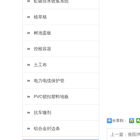
虹吸排水收集系统
植草格
树池盖板
控根容器
土工布
电力电缆保护管
PVC锁扣塑料地板
抗车辙剂
分享到：
铝合金封边条
上一篇：
衡阳