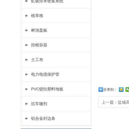
虹吸排水收集系统
植草格
树池盖板
控根容器
土工布
电力电缆保护管
PVC锁扣塑料地板
分享到：
上一篇：
盐城
抗车辙剂
铝合金封边条