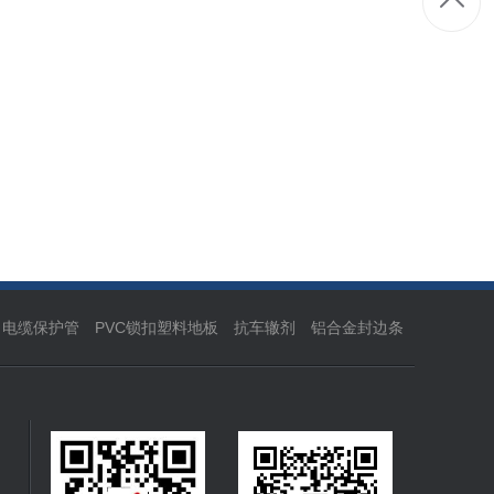
力电缆保护管
PVC锁扣塑料地板
抗车辙剂
铝合金封边条