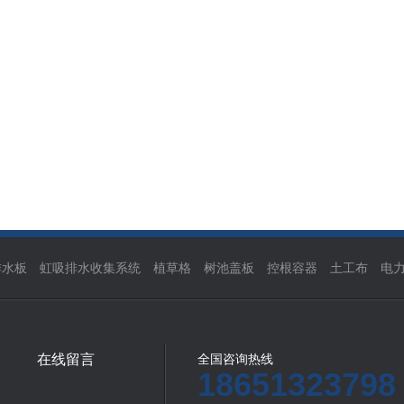
排水板
虹吸排水收集系统
植草格
树池盖板
控根容器
土工布
电
在线留言
全国咨询热线
18651323798