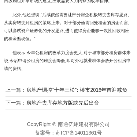
四级购租并举市场的建立,应该需要大刀阔斧的改革精神。
此外,他还强调,“后续依然需要让部分房企积极转变去库存思路,
从卖房转变到租房的策略上来。对于部分亟需回笼租金的房企而言,
可以尝试资产证券化的开发思路,进而使得房企能够一次性回收相应
的租金贴现值。”
他表示,今年公租房的改革力度会更大,对于城市部分租房群体来
说,今后申请公租房的难度会降低,即对外地就业群体会放开公租房申
请的资格。
上一篇：房地产调控“十年三松”: 楼市2016年首迎减负
下一篇：房地产去库存地方版或先后出台
CopyRight © 南通亿炜建材有限公司
备案号：
苏ICP备14011361号