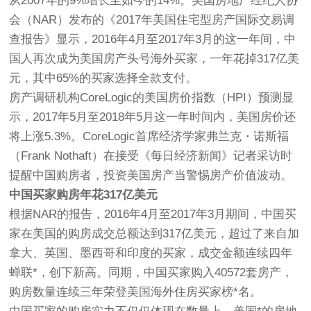
从2007年的9%增长至如今的14%。美国房地产经纪人协
会（NAR）发布的《2017年美国住宅型房产国际交易调
查报告》显示，2016年4月至2017年3月的这一年间，中
国人再次成为美国房产头号海外买家，一年花掉317亿美
元，其中65%的买家选择全款支付。
房产调研机构CoreLogic的美国房价指数（HPI）预测显
示，2017年5月至2018年5月这一年时间内，美国房价还
将上涨5.3%。CoreLogic首席经济学家弗兰克・诺斯福
（Frank Nothaft）在接受《每日经济新闻》记者采访时
提醒中国购房者，投资美国房产当警惕房产价值波动。
中国买家购房年花317亿美元
根据NAR的报告，2016年4月至2017年3月期间，中国买
家在美国的购房成交总额达到317亿美元，超过了来自加
拿大、英国、墨西哥和印度的买家，成交金额连续四年
蝉联*，创下新高。同期，中国买家购入40572套房产，
购房数量连续三年荣登美国海外住房买家榜*名。