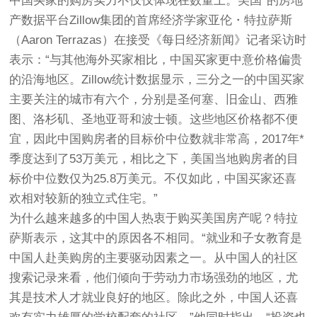
中国买家的购房实力不仅仅体现在数量上。美国*的房地
产数据平台Zillow集团的首席经济学家亚伦・特拉萨斯
（Aaron Terrazas）在接受《每日经济新闻》记者采访时
表示：“与其他海外买家相比，中国买家更中意价格偏贵
的沿海地区。Zillow统计数据显示，三分之一的中国买家
主要关注的城市有六个，分别是圣何塞、旧金山、西雅
图、洛杉矶、圣地亚哥和波士顿。这些地区价格都不便
宜，因此中国购房者的目标价中位数就非常高，2017年*
季度达到了53万美元，相比之下，美国当地购房者的目
标价中位数仅为25.8万美元。不仅如此，中国买家还喜
欢相对较新的独立式住宅。”
为什么越来越多的中国人热衷于购买美国房产呢？特拉
萨斯表示，这其中的原因各不相同。“就业和子女教育是
中国人赴美购房的主要驱动因素之一。从中国人的社区
搜索记录来看，他们倾向于劳动力市场强劲的地区，尤
其是技术人才就业良好的地区。除此之外，中国人还喜