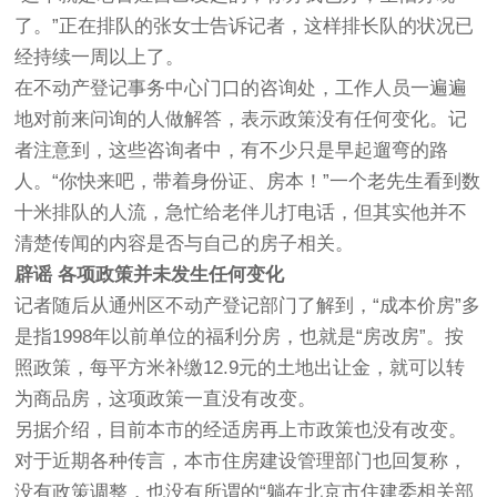
了。”正在排队的张女士告诉记者，这样排长队的状况已
经持续一周以上了。
在不动产登记事务中心门口的咨询处，工作人员一遍遍
地对前来问询的人做解答，表示政策没有任何变化。记
者注意到，这些咨询者中，有不少只是早起遛弯的路
人。“你快来吧，带着身份证、房本！”一个老先生看到数
十米排队的人流，急忙给老伴儿打电话，但其实他并不
清楚传闻的内容是否与自己的房子相关。
辟谣 各项政策并未发生任何变化
记者随后从通州区不动产登记部门了解到，“成本价房”多
是指1998年以前单位的福利分房，也就是“房改房”。按
照政策，每平方米补缴12.9元的土地出让金，就可以转
为商品房，这项政策一直没有改变。
另据介绍，目前本市的经适房再上市政策也没有改变。
对于近期各种传言，本市住房建设管理部门也回复称，
没有政策调整，也没有所谓的“躺在北京市住建委相关部