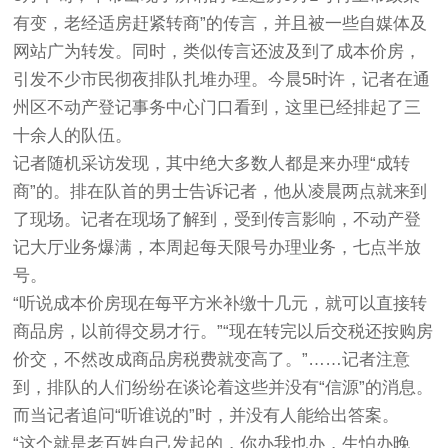
有变，老经适房赶紧转商”的传言，并且被一些自媒体及
网站广为转发。同时，类似传言还波及到了成本价房，
引发不少市民彻夜排队扎堆办理。今晨5时许，记者在通
州区不动产登记事务中心门口看到，这里已经排起了三
十余人的队伍。
记者随机采访发现，其中绝大多数人都是来办理“成转
商”的。排在队首的男士告诉记者，他从凌晨两点就来到
了现场。记者在现场了解到，受到传言影响，不动产登
记大厅业务爆满，本周起每天限号办理业务，七点半放
号。
“听说成本价房现在每平方米补缴十几元，就可以直接转
商品房，以前得交易才行。”“现在转完以后交税还按购房
价交，不然改成商品房税费就变高了。”……记者注意
到，排队的人们纷纷在谈论着这些并没有“信源”的消息。
而当记者追问“听谁说的”时，并没有人能给出答案。
“这个就是老百姓自己发起的，你办我也办，生怕办晚