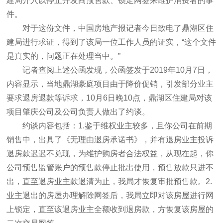
建局介入以停止开发商预售款、锁定网签来维护消费者的事
件。
对于这份文件，中国房地产报记者今日致电了鼎湖区住
建局进行求证，得到了该局一位工作人员的证实，“这个文件
是真实的，问题正在处理当中。”
记者查阅上述公函发现，公函签发于2019年10月7日，
内容显示，当地鼎湖豪庭项目由于降价促销，引发部分业主
要求退房退款等诉求，10月6日晚10点，鼎湖区住建局对该
项目肇庆公司及公司负责人做出了约谈。
约谈内容包括：1.鉴于维权业主较多，且你公司在前期
销售中，出具了《无理由退房承诺书》，并有退房业主投诉
退房款迟迟不兑现，为维护购房者合法权益，从现在起，你
公司预售监管账户的预售款停止批出使用，预售放款只进不
出，直至退房业主款退清为止，我局才恢复审批预售款。2.
业主退出的房屋办理解除网签后，我局立即对该房屋进行网
上锁定，直至该退房业主全额收到退房款，方恢复该房屋的