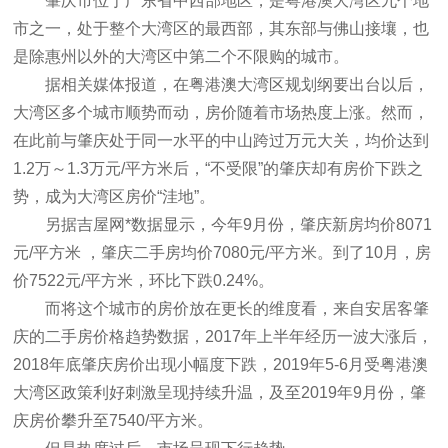
肇庆市位于广东省中西部地区，是粤港澳大湾区九个地
市之一，处于整个大湾区的最西部，其东部与佛山接壤，也
是除惠州以外的大湾区中第二个不限购的城市。
据相关媒体报道，在粤港澳大湾区规划纲要出台以后，
大湾区多个城市顺势而动，房价随着市场热度上涨。然而，
在此前与肇庆处于同一水平的中山跨过万元大关，均价达到
1.2万～1.3万元/平方米后，“不受限”的肇庆却有房价下跌之
势，成为大湾区房价“洼地”。
另据吉屋网*数据显示，今年9月份，肇庆新房均价8071
元/平方米 ，肇庆二手房均价7080元/平方米。到了10月，房
价7522元/平方米，环比下跌0.24%。
而将这个城市的房价放在更长的维度看，来自安居客肇
庆的二手房价格趋势数据，2017年上半年经历一波大涨后，
2018年底肇庆房价出现小幅度下跌，2019年5-6月受粤港澳
大湾区政策利好刺激呈现持续升温，及至2019年9月份，肇
庆房价攀升至7540/平方米。