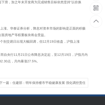
面下滑，加之年末开发商为完成销售目标依然坚持“以价换
的上涨。
华泰证券
分析，降息对资本市场的影响是正面的积极
方面房地产等权重板块将会受益。
月来个别交易日出现大幅回调，但12月19日收盘，沪指上涨
而自央行11月21日公布降息决定起，至12月19日，沪指月内
2.30点，月内暴涨27.5%。
下一篇：
住建部：明年保持楼市平稳健康发展 强化调控责任