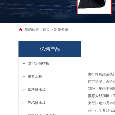
您的位置：
首页
>
新闻资讯
亿炜产品
防排水保护板
央行降息政策执
排蓄水板
楼市呈现止跌企
25%，年内中国
塑料排水板
揽存大战加剧：
PVC排水板
央行决定11月2
调0.25个百分