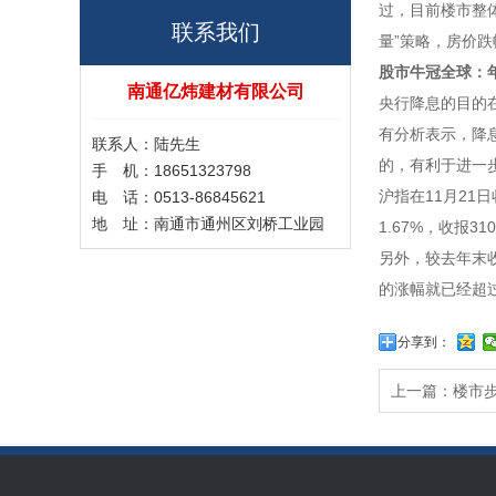
过，目前楼市整
联系我们
量”策略，房价
股市牛冠全球：年
南通亿炜建材有限公司
央行降息的目的
有分析表示，降
联系人：陆先生
的，有利于进一
手 机：18651323798
沪指在11月21
电 话：0513-86845621
地 址：南通市通州区刘桥工业园
1.67%，收报3
另外，较去年末收
的涨幅就已经超过2
分享到：
上一篇：
楼市步