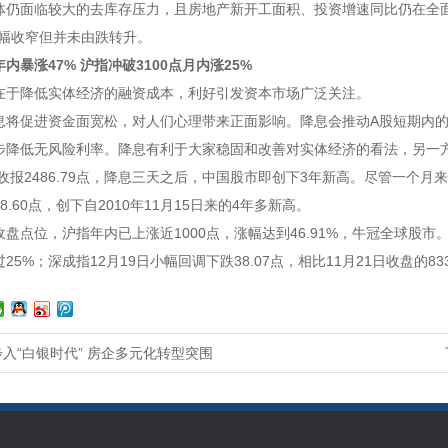
体仍面临较大的去库存压力，且房地产新开工面积、投资增速同比仍在全
跌幅收窄但并未由跌转升。
内暴涨47% 沪指冲破3100点月内涨25%
在于降低实体经济的融资成本，利好引发资本市场广泛关注。
息将促进资金面宽松，对人们心理带来正面影响。降息会推动A股短期内
步降低无风险利率。降息有利于大家稳固和改善对实体经济的看法，另一
日收报2486.79点，降息三天之后，中国股市即创下3年新高。尽管一个
108.60点，创下自2010年11月15日来的4年多新高。
盘点位，沪指年内已上涨近1000点，涨幅达到46.91%，牛冠全球股市。
5%；深成指12月19日小幅回调下跌38.07点，相比11月21日收盘的833
入“白银时代” 房企多元化转型突围