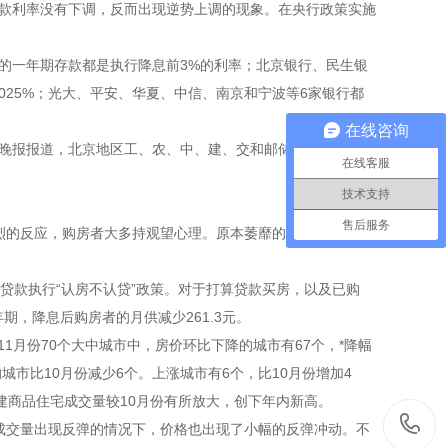
存款利率没有下调，反而出现逆势上调的现象。在央行政策实施
行的一年期存款都是执行降息前3%的利率；
北京银行
、
民生银
.025%；光大、平安、华夏、中信、南京和宁波等6家银行都
在线咨询
京晚报报道，北京地区工、农、中、建、交和邮储银行均将定期
在线客服
技术支持
售后服务
烈的反应，购房者大多持观望心理。原本萎靡的楼市听到降息
贷款执行“认房不认贷”政策。对于打算贷款买房，以及已购
期，降息后购房者的月供减少261.3元。
1月份70个大中城市中，房价环比下降的城市有67个，*降幅
城市比10月份减少6个。上涨城市有6个，比10月份增加4
建商品住宅成交量较10月份有所放大，创下年内新高。
成交量出现反弹的情况下，价格也出现了小幅的反弹冲动。不