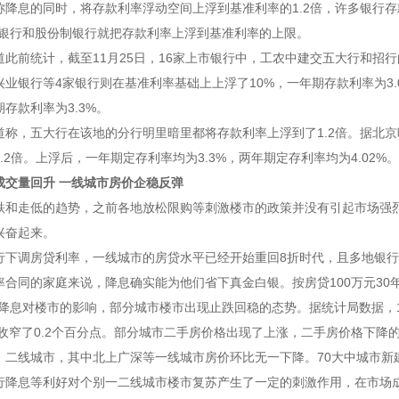
称降息的同时，将存款利率浮动空间上浮到基准利率的1.2倍，许多银行
小银行和股份制银行就把存款利率上浮到基准利率的上限。
道此前统计，截至11月25日，16家上市银行中，工农中建交五大行和招
兴业银行
等4家银行则在基准利率基础上上浮了10%，一年期存款利率为3
存款利率为3.3%。
道称，五大行在该地的分行明里暗里都将存款利率上浮到了1.2倍。据北
.2倍。上浮后，一年期定存利率均为3.3%，两年期定存利率均为4.02%。
成交量回升 一线城市房价企稳反弹
跌和走低的趋势，之前各地放松限购等刺激楼市的政策并没有引起市场强
兴奋起来。
行下调房贷利率，一线城市的房贷水平已经开始重回8折时代，且多地银行
合同的家庭来说，降息确实能为他们省下真金白银。按房贷100万元30年
降息对楼市的影响，部分城市楼市出现止跌回稳的态势。据统计局数据，1
幅收窄了0.2个百分点。部分城市二手房价格出现了上涨，二手房价格下降的
、二线城市，其中北上广深等一线城市房价环比无一下降。70大中城市新
行降息等利好对个别一二线城市楼市复苏产生了一定的刺激作用，在市场