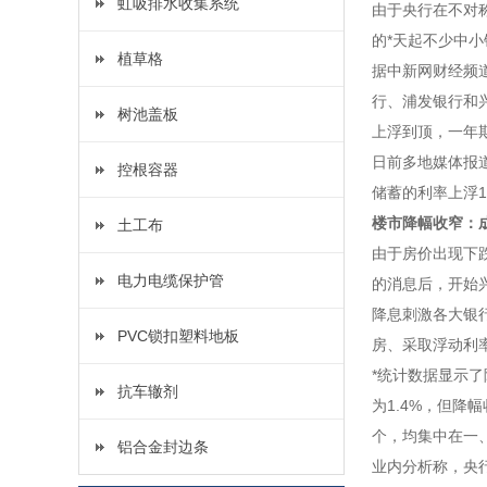
虹吸排水收集系统
由于央行在不对
的*天起不少中
植草格
据中新网财经频
行
、
浦发银行
和
树池盖板
上浮到顶，一年期
日前多地媒体报
控根容器
储蓄的利率上浮1
楼市降幅收窄：
土工布
由于房价出现下
电力电缆保护管
的消息后，开始
降息刺激各大银
PVC锁扣塑料地板
房、采取浮动利率
*统计数据显示了
抗车辙剂
为1.4%，但降
个，均集中在一
铝合金封边条
业内分析称，央