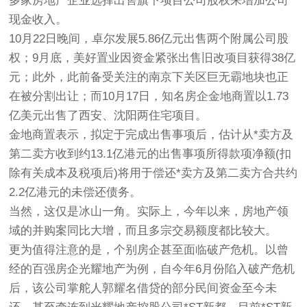
多家房地产企业选择出售旗下项目公司股权来增加公司
现金收入。
10月22日晚间，卓尔发展5.86亿元出售两个附属公司股
权；9月底，美好置业因资金紧张出售旧改项目获得38亿
元；此外，此前备受关注的南京下关区巨无霸地块也正
在被分割出让；而10月17日，知名房企金地商置以1.73
亿美元出售了西安、沈阳两住宅项目。
金地商置表示，拟定于完成出售事项后，估计从*卖方及
第二卖方收到约13.1亿港元的出售事项所得款项净额(扣
除有关成本及税项后)将用于偿还*卖方及第二卖方合共约
2.2亿港元的未偿还债务。
当然，这仅是冰山一角。实际上，今年以来，房地产领
域的并购案同比大增，而且多宗交易额度都比较大。
更为值得注意的是，个别房企甚至面临破产危机。以曾
经的百强房企光耀地产为例，自今年6月份陷入破产危机
后，该公司掌舵人郭耀名借贷的部分民间资金至今未