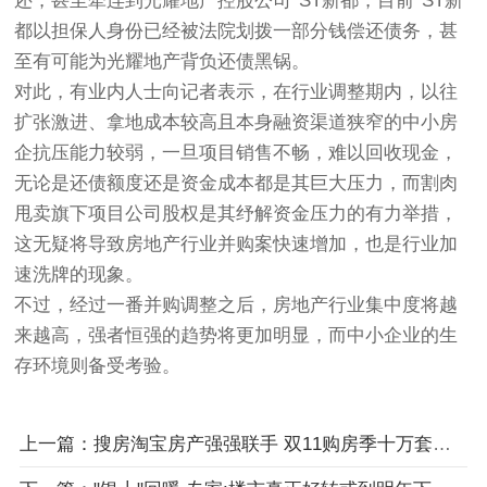
还，甚至牵连到光耀地产控股公司*ST新都，目前*ST新
都以担保人身份已经被法院划拨一部分钱偿还债务，甚
至有可能为光耀地产背负还债黑锅。
对此，有业内人士向记者表示，在行业调整期内，以往
扩张激进、拿地成本较高且本身融资渠道狭窄的中小房
企抗压能力较弱，一旦项目销售不畅，难以回收现金，
无论是还债额度还是资金成本都是其巨大压力，而割肉
甩卖旗下项目公司股权是其纾解资金压力的有力举措，
这无疑将导致房地产行业并购案快速增加，也是行业加
速洗牌的现象。
不过，经过一番并购调整之后，房地产行业集中度将越
来越高，强者恒强的趋势将更加明显，而中小企业的生
存环境则备受考验。
上一篇：搜房淘宝房产强强联手 双11购房季十万套特价房将上线