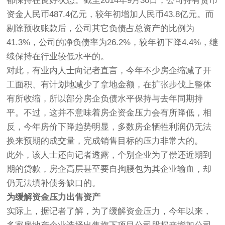
都保持在良好状态。截至2014年9月30日，公司持有货币
资金人民币487.4亿元，较年初增加人民币43.8亿元。而
剔除预收账款后，公司其它负债占总资产的比例为
41.3%，公司的净负债率为26.2%，较年初下降4.4%，继
续保持在行业较低水平的。
对此，有业内人士向记者直言，今年不少房企缩减了开
工面积、有计划地减少了拿地金额，在扩张步伐上整体
有所收缩，所以部分房企负债水平保持与去年同期持
平。不过，这并不意味着房企资金压力会有所降低，相
反，今年房价下降趋势明显，多数房企牺牲利润仍无法
换来预期的成交量，完成销售目标的压力非常大的。
此外，该人士还向记者透露，个别企业为了偿还近期到
期的贷款，房企高层甚至要自掏腰包为其企业输血，却
仍无法填补债务缺口的。
为缓解资金压力出售资产
实际上，据记者了解，为了缓解资金压力，今年以来，