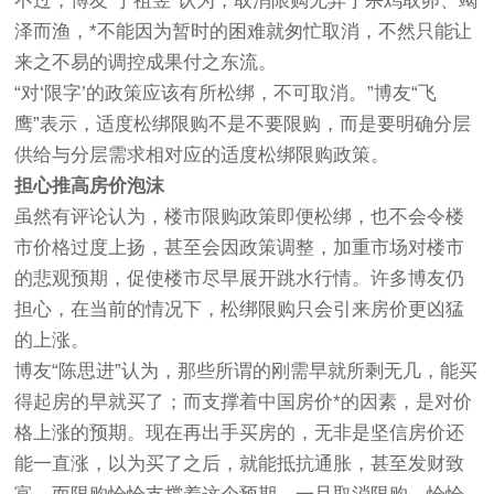
不过，博友“丁祖昱”认为，取消限购无异于杀鸡取卵、竭
泽而渔，*不能因为暂时的困难就匆忙取消，不然只能让
来之不易的调控成果付之东流。
“对‘限字’的政策应该有所松绑，不可取消。”博友“飞
鹰”表示，适度松绑限购不是不要限购，而是要明确分层
供给与分层需求相对应的适度松绑限购政策。
担心推高房价泡沫
虽然有评论认为，楼市限购政策即便松绑，也不会令楼
市价格过度上扬，甚至会因政策调整，加重市场对楼市
的悲观预期，促使楼市尽早展开跳水行情。许多博友仍
担心，在当前的情况下，松绑限购只会引来房价更凶猛
的上涨。
博友“陈思进”认为，那些所谓的刚需早就所剩无几，能买
得起房的早就买了；而支撑着中国房价*的因素，是对价
格上涨的预期。现在再出手买房的，无非是坚信房价还
能一直涨，以为买了之后，就能抵抗通胀，甚至发财致