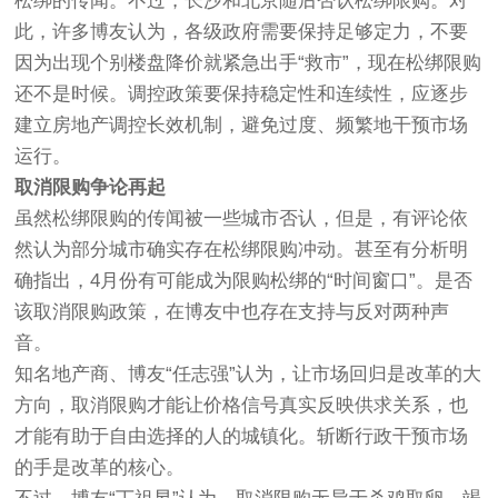
松绑的传闻。不过，长沙和北京随后否认松绑限购。对
此，许多博友认为，各级政府需要保持足够定力，不要
因为出现个别楼盘降价就紧急出手“救市”，现在松绑限购
还不是时候。调控政策要保持稳定性和连续性，应逐步
建立房地产调控长效机制，避免过度、频繁地干预市场
运行。
取消限购争论再起
虽然松绑限购的传闻被一些城市否认，但是，有评论依
然认为部分城市确实存在松绑限购冲动。甚至有分析明
确指出，4月份有可能成为限购松绑的“时间窗口”。是否
该取消限购政策，在博友中也存在支持与反对两种声
音。
知名地产商、博友“任志强”认为，让市场回归是改革的大
方向，取消限购才能让价格信号真实反映供求关系，也
才能有助于自由选择的人的城镇化。斩断行政干预市场
的手是改革的核心。