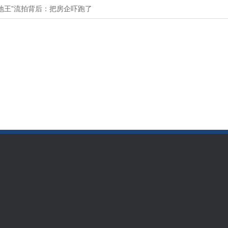
地王”流拍背后：把房企吓跑了