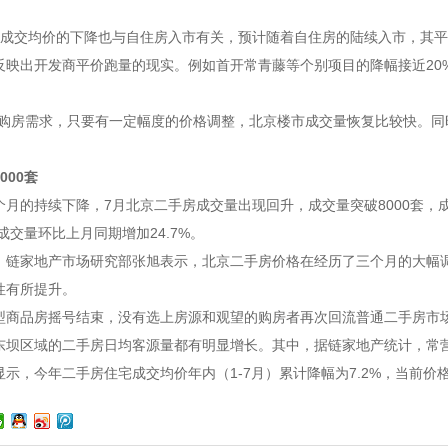
份成交均价的下降也与自住房入市有关，预计随着自住房的陆续入市，其
反映出开发商平价跑量的现实。例如首开常青藤等个别项目的降幅接近20
的购房需求，只要有一定幅度的价格调整，北京楼市成交量恢复比较快。同
000套
个月的持续下降，7月北京二手房成交量出现回升，成交量突破8000套，
，成交量环比上月同期增加24.7%。
，链家地产市场研究部张旭表示，北京二手房价格在经历了三个月的大幅
性有所提升。
型商品房摇号结束，没有选上房源和观望的购房者再次回流普通二手房市
东坝区域的二手房日均客源量都有明显增长。其中，据链家地产统计，常营区
显示，今年二手房住宅成交均价年内（1-7月）累计降幅为7.2%，当前