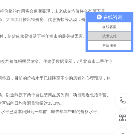
平抑价格的作用将会逐渐显现，未来成交均价将会有所下调。
在线咨询
%；大量项目推出特价房、优惠折扣等活动，价格降幅普遍在
在线客服
时，信贷依然是激活下半年楼市的最关键因素。”张大伟表
技术支持
售后服务
成交均价降幅明显缩窄。住建委数据显示，7月北京市二手住宅
调整后，目前的价格水平已经降至不少购房者的心理预期，购
场。以金隅旗下两个自住型商品房为例，项目附近包括常营、
域的日均客源量涨幅达33.3%。
价格水平已基本回归到一年前，即去年年中时的价格水平。