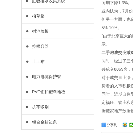
虹吸排水收集系统
同期下降1.3%。
业内认为，7月
植草格
但另一方面，也
5%-10%。
树池盖板
“由于北京巨大
示。
控根容器
二手房成交突破8
同时，经过了三
土工布
共成交8059套
电力电缆保护管
对于成交量上涨
房者的入市积极
PVC锁扣塑料地板
同时，近期自住
定福庄、管庄和
抗车辙剂
据链家地产数据
铝合金封边条
分享到：