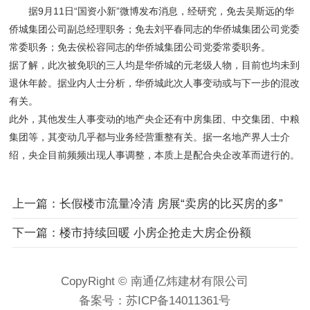
据9月11日“国资小新”微博发布消息，经研究，免去吴斯远的华
侨城集团公司副总经理职务；免去刘平春同志的华侨城集团公司党委
常委职务；免去侯松容同志的华侨城集团公司党委常委职务。
据了解，此次被免职的三人均是华侨城的元老级人物，目前也均未到
退休年龄。据业内人士分析，华侨城此次人事变动或与下一步的混改
有关。
此外，其他发生人事变动的地产央企还有中房集团、中交集团、中粮
集团等，其变动几乎都与业务经营重整有关。据一名地产界人士介
绍，央企目前频频出现人事调整，本质上是配合央企改革而进行的。
上一篇：长假楼市流量冷清 房展“卖房的比买房的多”
下一篇：楼市持续回暖 小房企抢走大房企份额
CopyRight © 南通亿炜建材有限公司
备案号：
苏ICP备14011361号