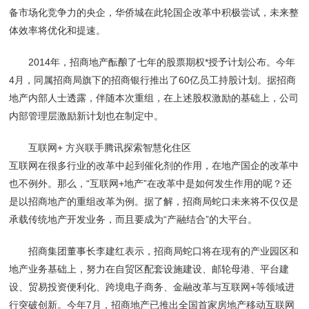
备市场化竞争力的央企，华侨城在此轮国企改革中积极尝试，未来整
体效率将优化和提速。
2014年，招商地产酝酿了七年的股票期权*授予计划公布。今年
4月，同属招商局旗下的招商银行推出了60亿员工持股计划。据招商
地产内部人士透露，伴随本次重组，在上述股权激励的基础上，公司
内部管理层激励新计划也在制定中。
互联网+ 方兴联手腾讯探索智慧化住区
互联网在很多行业的改革中起到催化剂的作用，在地产国企的改革中
也不例外。那么，“互联网+地产”在改革中是如何发生作用的呢？还
是以招商地产的重组改革为例。据了解，招商局蛇口未来将不仅仅是
承载传统地产开发业务，而且要成为“产融结合”的大平台。
招商集团董事长李建红表示，招商局蛇口将在现有的产业园区和
地产业务基础上，努力在自贸区配套设施建设、邮轮母港、平台建
设、贸易投资便利化、跨境电子商务、金融改革与互联网+等领域进
行突破创新。今年7月，招商地产已推出全国首家房地产移动互联网