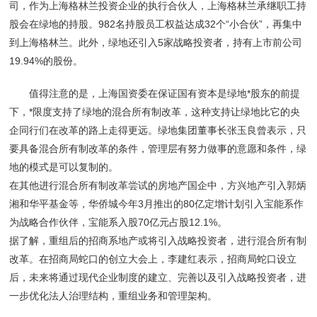
司，作为上海格林兰投资企业的执行合伙人，上海格林兰承继职工持
股会在绿地的持股。982名持股员工权益达成32个“小合伙”，再集中
到上海格林兰。此外，绿地还引入5家战略投资者，持有上市前公司
19.94%的股份。
值得注意的是，上海国资委在保证国有资本是绿地*股东的前提
下，*限度支持了绿地的混合所有制改革，这种支持让绿地比它的央
企同行们在改革的路上走得更远。绿地集团董事长张玉良曾表示，只
要具备混合所有制改革的条件，管理层有努力做事的意愿和条件，绿
地的模式是可以复制的。
在其他进行混合所有制改革尝试的房地产国企中，方兴地产引入郭炳
湘和华平基金等，华侨城今年3月推出的80亿定增计划引入宝能系作
为战略合作伙伴，宝能系入股70亿元占股12.1%。
据了解，重组后的招商系地产或将引入战略投资者，进行混合所有制
改革。在招商局蛇口的创立大会上，李建红表示，招商局蛇口设立
后，未来将通过现代企业制度的建立、完善以及引入战略投资者，进
一步优化法人治理结构，重组业务和管理架构。