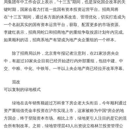
局集团年中工作会议上表示，“十三五”期间，也是深化国企改革的关
键时期，国家会着力打造一批国有资本投资运营平台。招商局将
在“十三五”期间，通过各方面的体系改造、管理优化，切实打造成为
一个名副其实的国有资本运营平台，获取、配置更多的市场资源。
李建红表示，招商局蛇口和招商地产的重组争取按原计划年内完成。
如果顺利的话，招商系地产有望成为地产央企重组的一个样本。
除了招商局以外，北京青年报记者注意到，在21家涉房央企
中，有超过10家央企目前已经开始进行内外部重组，包括中建、中
交、中粮、中化、中铁等。一半以上央企地产商已经拉开改革序幕。
混改
可以复制的绿地模式
绿地在去年销售额超过万科拿下房企老大头衔后，今年顺利通过
资产重组借壳金丰投资在沪市实现上市，这家被称为中国*房企的地
方国企，终于登陆资本市场。相比上市，绿地更引人注目的是它的混
合所有制改革。之前，绿地管理层43人出资设立格林兰投资管理公