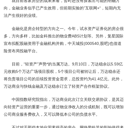
就目前各家房企的成果来看，暂时还没有探索出可能的明确方
向，金融业务似乎已产生效用，但前期实验的”互联网+“，短期内无
法产生很好的业绩。
金融化是房企转型的方向之一。今年，试水资产证券化的房企很
多，方向多样，比如金科推出的物业费ABS计划等。另外，复星国际
宣布拟配股融资用于金融机构并购，中天城投(000540,股吧)也借道
险资布局投融平台。
目前，“轻资产”声势*的当属万达。9月10日，万达稳余以5.59亿
元收购5个万达广场项目股权，5个项目公司被转让后，万达稳余还
将负责项目公司的后续投资资金需求，总投资约为41.4亿元。此外，
万达商业与快钱金融及万达稳余订立了轻资产合作框架协议。
中国指数研究院指出，万达商业此次订立关联交易协议，是其迈
向轻资产运营的重要一步，通过物业净收入的分成机制，既可以增加
公司商业服务费收入，又可以降低本公司的负债水平。
不过对于那些本地化因素很高的房企，网络带给其的影响值得考