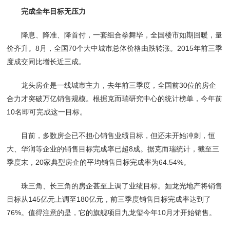
完成全年目标无压力
降息、降准、降首付，一套组合拳舞毕，全国楼市如期回暖，量
价齐升。8月，全国70个大中城市总体价格由跌转涨。2015年前三季
度成交同比增长近三成。
龙头房企是一线城市主力，去年前三季度，全国前30位的房企
合力才突破万亿销售规模。根据克而瑞研究中心的统计榜单，今年前
10名即可完成这一目标。
目前，多数房企已不担心销售业绩目标，但还未开始冲刺，恒
大、华润等企业的销售目标完成率已超8成。据克而瑞统计，截至三
季度末，20家典型房企的平均销售目标完成率为64.54%。
珠三角、长三角的房企甚至上调了业绩目标。如龙光地产将销售
目标从145亿元上调至180亿元，前三季度销售目标完成率达到了
76%。值得注意的是，它的旗舰项目九龙玺今年10月才开始销售。