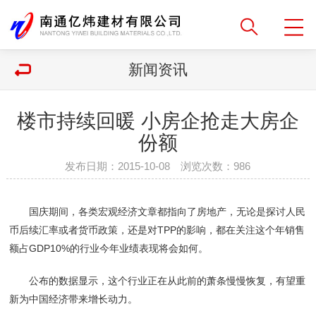
新闻资讯
楼市持续回暖 小房企抢走大房企
份额
发布日期：2015-10-08 浏览次数：
986
国庆期间，各类宏观经济文章都指向了房地产，无论是探讨人民
币后续汇率或者货币政策，还是对TPP的影响，都在关注这个年销售
额占GDP10%的行业今年业绩表现将会如何。
公布的数据显示，这个行业正在从此前的萧条慢慢恢复，有望重
新为中国经济带来增长动力。