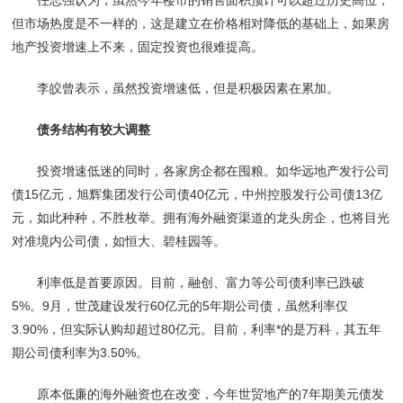
任志强认为，虽然今年楼市的销售面积预计可以超过历史高位，
但市场热度是不一样的，这是建立在价格相对降低的基础上，如果房
地产投资增速上不来，固定投资也很难提高。
李皎曾表示，虽然投资增速低，但是积极因素在累加。
债务结构有较大调整
投资增速低迷的同时，各家房企都在囤粮。如华远地产发行公司
债15亿元，旭辉集团发行公司债40亿元，中州控股发行公司债13亿
元，如此种种，不胜枚举。拥有海外融资渠道的龙头房企，也将目光
对准境内公司债，如恒大、碧桂园等。
利率低是首要原因。目前，融创、富力等公司债利率已跌破
5%。9月，世茂建设发行60亿元的5年期公司债，虽然利率仅
3.90%，但实际认购却超过80亿元。目前，利率*的是万科，其五年
期公司债利率为3.50%。
原本低廉的海外融资也在改变，今年世贸地产的7年期美元债发