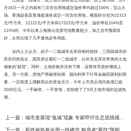
尤其是一线城市，其土地市场表现尤为抢眼。以上海为例，仅9
月16日一天之内就有三宗含住用地成交溢价率均超过100%，宝山大
场、青浦赵巷及青浦盈浦各成交一宗含住用地，楼面价分别为22313
元/平方米、22122元/平方米和17323元/平方米，溢价率在104%至
115%间。今年以来上海推出优质宅地数量较少，加之后市预期良
好，从而出现了几乎逢地必争局面。
业内人士认为，由于一二线城市去库存相对较快，三四线城市的
库存仍然高企，因而房企紧盯一二线城市，以补充去库存带来的土地
储备的“缺货”。同时，土地价格并没有下降，这将传导房价继续上
涨。另一方面，房地产再融资松绑、国内利率下行等金融层面利好因
素，一定程度上缓解房企的资金压力，今年上市房企境内发债已超
2500亿元。一手融资、一手拿地，也助推了了9月土地市场的这波热
潮。
上一篇：城市发展现“鬼城”现象 专家呼吁生态底线规划先行
下一篇：新政催热黄金周一线楼市 购房者“看跌”预期松动