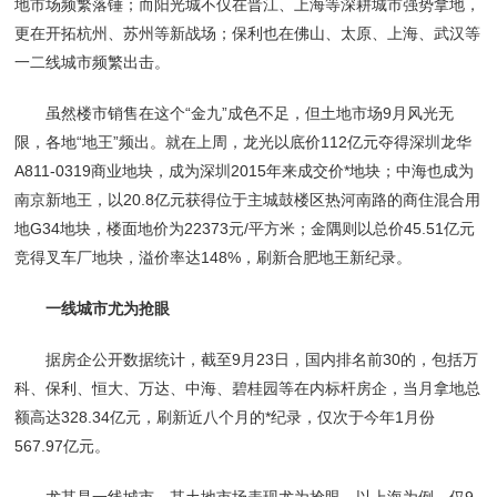
地市场频繁落锤；而阳光城不仅在晋江、上海等深耕城市强势拿地，
更在开拓杭州、苏州等新战场；保利也在佛山、太原、上海、武汉等
一二线城市频繁出击。
虽然楼市销售在这个“金九”成色不足，但土地市场9月风光无
限，各地“地王”频出。就在上周，龙光以底价112亿元夺得深圳龙华
A811-0319商业地块，成为深圳2015年来成交价*地块；中海也成为
南京新地王，以20.8亿元获得位于主城鼓楼区热河南路的商住混合用
地G34地块，楼面地价为22373元/平方米；金隅则以总价45.51亿元
竞得叉车厂地块，溢价率达148%，刷新合肥地王新纪录。
一线城市尤为抢眼
据房企公开数据统计，截至9月23日，国内排名前30的，包括万
科、保利、恒大、万达、中海、碧桂园等在内标杆房企，当月拿地总
额高达328.34亿元，刷新近八个月的*纪录，仅次于今年1月份
567.97亿元。