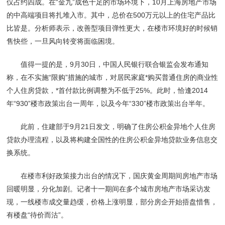
仅占约四成。在“金九”成色十足的市场环境下，10月上海房地产市场
的中高端项目将扎堆入市。其中，总价在500万元以上的住宅产品比
比皆是。分析师表示，改善型项目弹性更大，在楼市环境好的时候销
售快些，一旦风向转变将面临困境。
值得一提的是，9月30日，中国人民银行联合银监会发布通知
称，在不实施“限购”措施的城市，对居民家庭*购买普通住房的商业性
个人住房贷款，*首付款比例调整为不低于25%。此时，恰逢2014
年“930”楼市政策出台一周年，以及今年“330”楼市政策出台半年。
此前，住建部于9月21日发文，明确了住房公积金异地个人住房
贷款办理流程，以及将构建全国性的住房公积金异地贷款业务信息交
换系统。
在楼市利好政策接力出台的情况下，国庆黄金周期间房地产市场
回暖明显，分化加剧。记者十一期间在多个城市房地产市场采访发
现，一线楼市成交量趋缓，价格上涨明显，部分房企开始捂盘惜售，
有楼盘“待价而沽”。