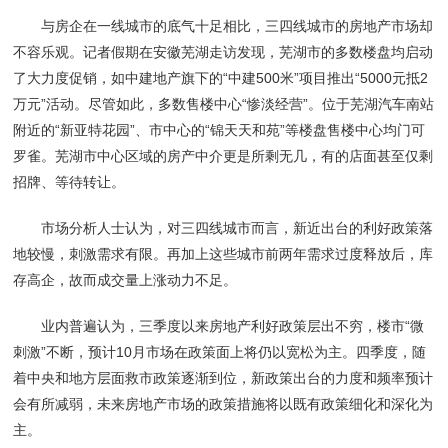
与房企在一线城市的底气十足相比，三四线城市的房地产市场却
不容乐观。记者假期在安徽芜湖走访发现，芜湖市的多数楼盘均启动
了大力度促销，如中建地产旗下的“中建500米”项目推出“5000元抵2
万元”活动。尽管如此，多数售楼中心“惨淡经营”。位于芜湖汽车南站
附近的“新亚特花园”、市中心的“锦天天和苑”等楼盘售楼中心均门可
罗雀。芜湖市中心区域的房产中介更是所剩无几，有的店面甚至仅剩
招牌、等待转让。
市场分析人士认为，对三四线城市而言，新近出台的利好政策落
地较慢，刺激需求有限。再加上这些城市前两年需求过度释放后，库
存高企，故而成交量上涨动力不足。
业内普遍认为，三季度以来房地产利好政策层出不穷，楼市“微
刺激”不断，预计10月市场在政策面上将仍以宽松为主。四季度，随
着中央和地方层面救市政策逐渐到位，新政策出台的力度和频率预计
会有所减弱，未来房地产市场的政策措施将以既有政策细化和深化为
主。