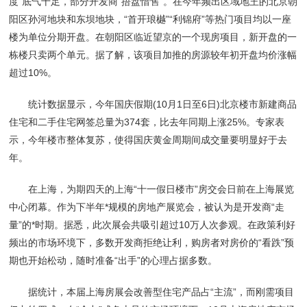
度”底气十足，部分开发商“捂盘惜售”。在今年频出区域地王的北京朝
阳区孙河地块和东坝地块，“首开琅樾”“利锦府”等热门项目均以一座
楼为单位分期开盘。在朝阳区临近望京的一个现房项目，新开盘的一
栋楼只卖两个单元。据了解，该项目加推的房源较年初开盘均价涨幅
超过10%。
统计数据显示，今年国庆假期(10月1日至6日)北京楼市新建商品
住宅和二手住宅网签总量为374套，比去年同期上涨25%。专家表
示，今年楼市整体复苏，使得国庆黄金周期间成交量要明显好于去
年。
在上海，为期四天的上海“十一假日楼市”房交会日前在上海展览
中心闭幕。作为下半年*规模的房地产展览会，被认为是开发商“走
量”的*时期。据悉，此次展会共吸引超过10万人次参观。在政策利好
频出的市场环境下，多数开发商拒绝让利，购房者对房价的“看跌”预
期也开始松动，随时准备“出手”的心理占据多数。
据统计，本届上海房展会改善型住宅产品占“主流”，而刚需项目