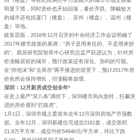
圳（楼盘）等在此轮调控中力度颇大的城市市场交易量
明显下滑，同时房价也开始回落，量价齐跌。降幅较大
的城市还包括厦门（楼盘）、苏州（楼盘）、温州（楼
盘）等地。
政策层面，2016年12月召开的中央经济工作会议明确了
2017年楼市政策的基调：“房子是用来住的、不是用来炒
的”。易居研究院智库中心研究总监严跃进认为，针对房
价涨幅居前的城市，预计政策还有深化、加码的可能。
在“抑泡沫”和“去库存”两手推进的背景下，预计2017年房
价依然会保持增长，但涨幅将放缓。
深圳：12月新房成交创全年*
在史上最严“深八条”调控下，深圳楼市风向急转，狂飙突
进的房价遇到“拦路虎”。
1月1日，深圳市规土委发布去年12月深圳房地产市场数
据。去年12月，深圳新建住宅成交2161套，成交面积
21.8万平方米，成交均价54946元/平方米，环比下跌