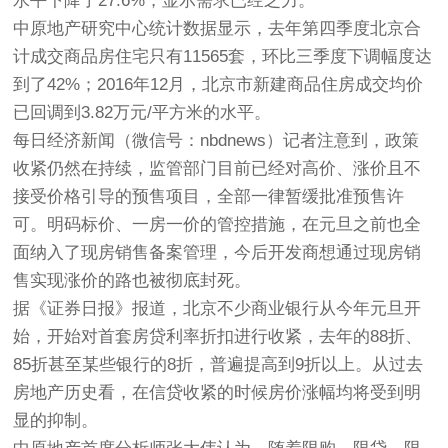
水平下降了27.6%，显示需求已经乏力。
中原地产研究中心统计数据显示，去年第四季度北京合
计成交商品房住宅只有11565套，环比三季度下调幅度达
到了42%；2016年12月，北京市新建商品住房成交均价
已回调到3.82万元/平方米的水平。
每日经济新闻（微信号：nbdnews）记者注意到，政策
收紧仍然在持续，监管部门目前已经对高价、涨价且不
接受价格引导的预售项目，全部一律暂缓批准预售许
可。明码标价、一房一价的管控措施，在元旦之前也全
面纳入了现房销售备案管理，今后开发商想通过现房销
售实现涨价的路也被彻底封死。
据《证券日报》报道，北京不少商业银行从今年元旦开
始，开始对首套房贷利率折扣进行收紧，去年的88折、
85折甚至某些银行的8折，普遍提高到9折以上。从过去
房地产历史看，在信贷收紧的时候房价涨幅均将受到明
显的抑制。