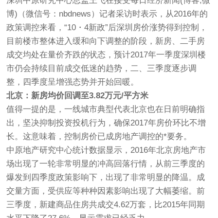
深圳中原研究中心总监王飞在接受每日经济新闻(博客,微
博)（微信号：nbdnews）记者采访时表示，从2016年的
政策调控来看，“10・4新政”后深圳房价涨势得到控制，
目前楼市整体进入缓和向下调整的阶段，新房、二手房
成交均处在量价齐跌的状态，预计2017年一季度深圳楼
市仍会持续目前成交低迷的趋势，二、三季度逐步调
整，四季度呈增强态势并开始回暖。
北京：新房均价回调至3.82万元/平方米
值得一提的是，一线城市典型代表北京也在日前明确指
出，坚决抑制投资投机行为，确保2017年房价环比不增
长。这意味着，控制房价已成房地产调控的*要务。
中原地产研究中心统计数据显示，2016年北京房地产市
场出现了一轮非常明显的冲高回落行情，从前三季度的
爆发到四季度政策影响下，出现了非常明显的降温。成
交量方面，受供应等种种因素影响出现了大幅萎缩。前
三季度，新建商品住房共成交4.62万套，比2015年同期