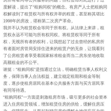
房所有者同等公共服务的问题，但社会却对此进行了过
度解读，提出了“租购同权”的概念。有房产人士把租购同
权解读到了租赁权与所有权并举的程度，甚至称其堪比
1998年的房改，堪称第二次房产革命。
我并不认为租赁权会等同于所有权。从法律上来讲，租
赁权永远不可能与所有权同权。将租赁权等同于所有
权，无视所有者的权利，让我想起了过去曾经的私房所
有者面对房管局安排住进来的租赁户的无奈，让我看到
了公房租赁者享受着国家标准租金而当二房东坐地收取
高额租金的不公平。
谢挺：“租购同权”是指通过立法，明确租赁当事人权利义
务，保障当事人合法权益，建立稳定租期和租金等制
度，逐步使租房居民在基本公共服务方面与买方居民享
有同等待遇。
“租购同权”一方面是刺激租房市场，吸引更多的社会资本
进入住房租赁领域，增加租赁住房的供给，缓解住房压