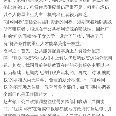
谢挺：从租的角度来说，核心城市租赁住房的供需矛盾
仍比较突出，租赁住房供应量仍严重不足，租房市场仍
以个人房屋出租为主，机构出租者较为缺乏。
“租购同权”是指公共福利资源的同权，短期来看难以惠及
所有租房者，根源在于公共福利资源的稀缺性。因此广
州的“租购同权”在子女入学上设定了门槛，明确了只
有“符合条件的承租人才能享受这一权益。
袁华之：首先，公共服务配置本质上系资源分配范
畴，“租购同权”不能从根本上解决优质稀缺资源的分配问
题。其次，我国目前包括教育在内的公共服务主要以户
籍为基础，短期内无法打破户籍制约。再次，对“租购同
权”的承租人尚无科学、合理的划分标准。*，“租购同
权”的实现涉及住建、教育等多个部门，如何同时协调各
个部门也是工作障碍之一。
赵占领：公共政策调整往往需要跨部门联动，共同协
商。“租购同权”在落实中很容易被地方政府打擦边球，并