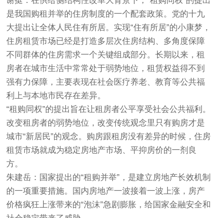
谢挺：在供给侧结构性改革大背景下，“租购同权”的提出
是我国购租并举的住房制度的一个配套政策。党的十九
大提出让全体人民住有所居。实现“住有所居”的小康梦，
住房租赁市场已经是打造多层次住房结构、多角度保障
不同群体的住房需求一个关键组成部分。长期以来，租
房者在城市生活中常常处于弱势地位，租赁权益得不到
强有力保障，主要表现在社会医疗养老、教育等公共福
利上与本地市民存在差异。
“租购同权”的提出旨在让租房者公平享受社会公共福利。
改变租房者的弱势地位，改变传统观念里只有购房才是
城市“新居民”的观念。购房跟租房没有差异的时候，住房
租赁市场就成为稳定房地产市场、平抑房价的一剂良
方。
朱建岳：国家提出的“租购并举”，是建立房地产长效机制
的一项重要措施。国内房地产一波接着一波上涨，房产
价格疯狂上涨带来的“泡沫”急剧膨胀，给国家金融安全和