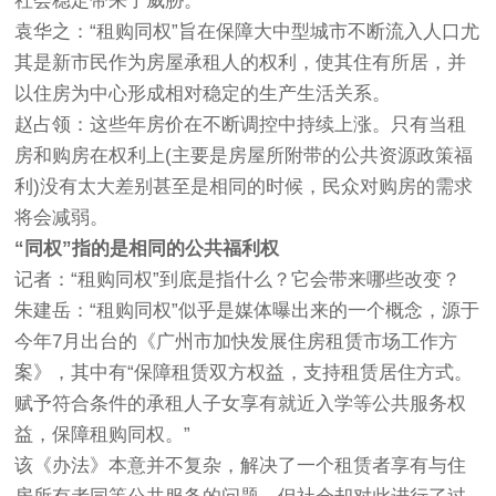
社会稳定带来了威胁。
袁华之：“租购同权”旨在保障大中型城市不断流入人口尤
其是新市民作为房屋承租人的权利，使其住有所居，并
以住房为中心形成相对稳定的生产生活关系。
赵占领：这些年房价在不断调控中持续上涨。只有当租
房和购房在权利上(主要是房屋所附带的公共资源政策福
利)没有太大差别甚至是相同的时候，民众对购房的需求
将会减弱。
“同权”指的是相同的公共福利权
记者：“租购同权”到底是指什么？它会带来哪些改变？
朱建岳：“租购同权”似乎是媒体曝出来的一个概念，源于
今年7月出台的《广州市加快发展住房租赁市场工作方
案》，其中有“保障租赁双方权益，支持租赁居住方式。
赋予符合条件的承租人子女享有就近入学等公共服务权
益，保障租购同权。”
该《办法》本意并不复杂，解决了一个租赁者享有与住