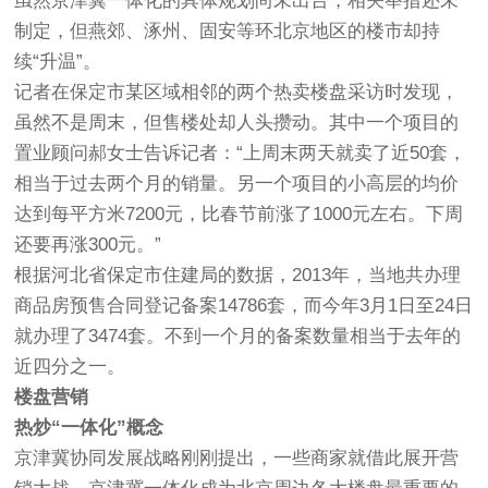
虽然京津冀一体化的具体规划尚未出台，相关举措还未
制定，但燕郊、涿州、固安等环北京地区的楼市却持
续“升温”。
记者在保定市某区域相邻的两个热卖楼盘采访时发现，
虽然不是周末，但售楼处却人头攒动。其中一个项目的
置业顾问郝女士告诉记者：“上周末两天就卖了近50套，
相当于过去两个月的销量。另一个项目的小高层的均价
达到每平方米7200元，比春节前涨了1000元左右。下周
还要再涨300元。”
根据河北省保定市住建局的数据，2013年，当地共办理
商品房预售合同登记备案14786套，而今年3月1日至24日
就办理了3474套。不到一个月的备案数量相当于去年的
近四分之一。
楼盘营销
热炒“一体化”概念
京津冀协同发展战略刚刚提出，一些商家就借此展开营