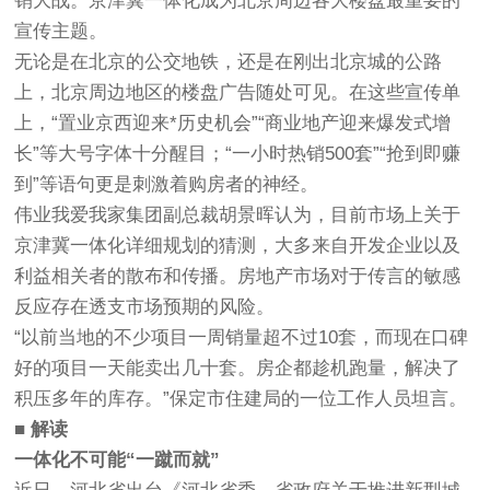
销大战。京津冀一体化成为北京周边各大楼盘最重要的
宣传主题。
无论是在北京的公交地铁，还是在刚出北京城的公路
上，北京周边地区的楼盘广告随处可见。在这些宣传单
上，“置业京西迎来*历史机会”“商业地产迎来爆发式增
长”等大号字体十分醒目；“一小时热销500套”“抢到即赚
到”等语句更是刺激着购房者的神经。
伟业我爱我家集团副总裁胡景晖认为，目前市场上关于
京津冀一体化详细规划的猜测，大多来自开发企业以及
利益相关者的散布和传播。房地产市场对于传言的敏感
反应存在透支市场预期的风险。
“以前当地的不少项目一周销量超不过10套，而现在口碑
好的项目一天能卖出几十套。房企都趁机跑量，解决了
积压多年的库存。”保定市住建局的一位工作人员坦言。
■ 解读
一体化不可能“一蹴而就”