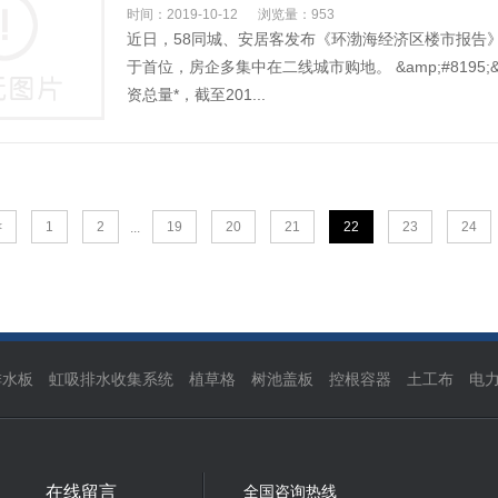
时间：2019-10-12
浏览量：953
近日，58同城、安居客发布《环渤海经济区楼市报告
于首位，房企多集中在二线城市购地。 &amp;#8195;
资总量*，截至201...
<
1
2
19
20
21
22
23
24
...
排水板
虹吸排水收集系统
植草格
树池盖板
控根容器
土工布
电
在线留言
全国咨询热线