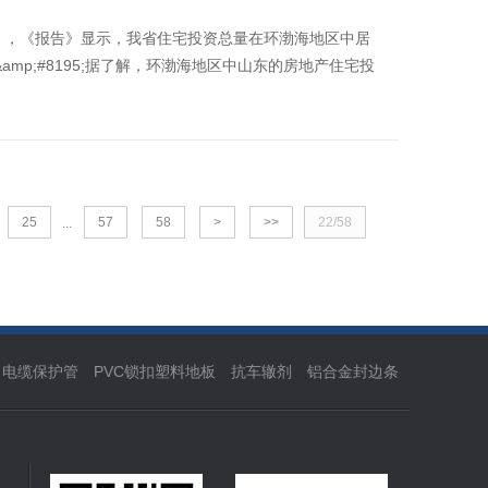
》，《报告》显示，我省住宅投资总量在环渤海地区中居
&amp;#8195;据了解，环渤海地区中山东的房地产住宅投
25
57
58
>
>>
22/58
...
力电缆保护管
PVC锁扣塑料地板
抗车辙剂
铝合金封边条