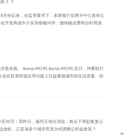
不灵了？
8月份以来，在监管要求下，多家银行信用卡中心发布公
卡在开发商或中介买房都被叫停，缴纳物业费和分时用房
 &amp;#8195;&amp;#8195;近日，仲量联行
企业在投资和选址等问题上日益重视城市的生活质量、创
降至30万；而昨日，扬州又传出消息，将从下周起恢复公
一边放松，江苏省多个城市究竟为何调整公积金政策？