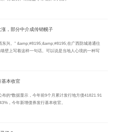
大涨，部分中介成传销幌子
 &amp;#8195;&amp;#8195;在广西防城港通往
的墙壁上写着这样一句话。可以说是当地人心境的一种写
行基本收官
的*数据显示，今年前9个月累计发行地方债41821.91
9.43%，今年新增债券发行基本收官。